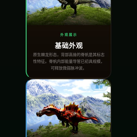
外观展示
基础外观
原生棘龙形态，背部高耸的脊帆是其标志
性特征。脊帆内部能量导管已初具规模，
可释放微弱脉冲波。
展示