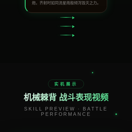
炮，齐射时如同流星雨般倾泻毁灭之力。
实机展示
机械棘背 战斗表现视频
SKILL PREVIEW · BATTLE
PERFORMANCE