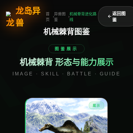
AS
龙岛异
返回图
首
异兽图
机械脊背进化路
›
›
页
鉴
线
鉴
兽
机械棘背图鉴
图鉴展示
机械棘背 形态与能力展示
IMAGE · SKILL · BATTLE · GUIDE
展示